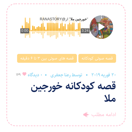
“
خورجین ملا
” از
@RANASTORY
0:00
3:24
قصه صوتی کودکانه
قصه های صوتی بین ۳ تا ۶ دقیقه
20 فوریه 2019
توسط
رعنا جعفری
0 دیدگاه
169
قصه کودکانه خورجین
ملا
ادامه مطلب