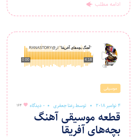
ادامه مطلب
“
آهنگ بچه‌های آفریقا
” از
@RANASTORY
0:00
4:18
موسیقی
4 نوامبر 2018
توسط
رعنا جعفری
0 دیدگاه
164
قطعه موسیقی آهنگ
بچه‌های آفریقا