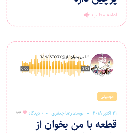
ادامه مطلب
“
با من بخوان
” از
@RANASTORY
0:00
3:08
موسیقی
21 اکتبر 2018
توسط
رعنا جعفری
0 دیدگاه
164
قطعه با من بخوان از