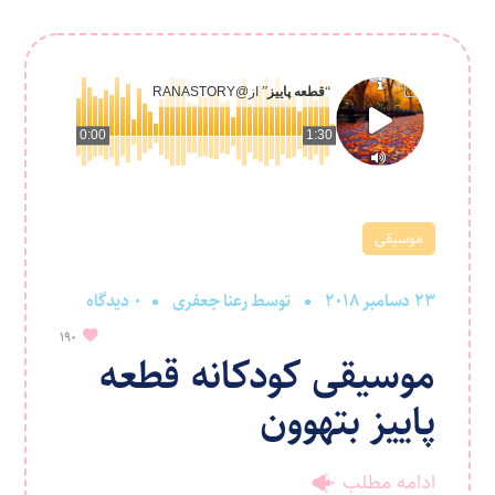
“
قطعه پاییز
” از
@RANASTORY
0:00
1:30
موسیقی
23 دسامبر 2018
توسط
رعنا جعفری
0 دیدگاه
190
موسیقی کودکانه قطعه
پاییز بتهوون
ادامه مطلب