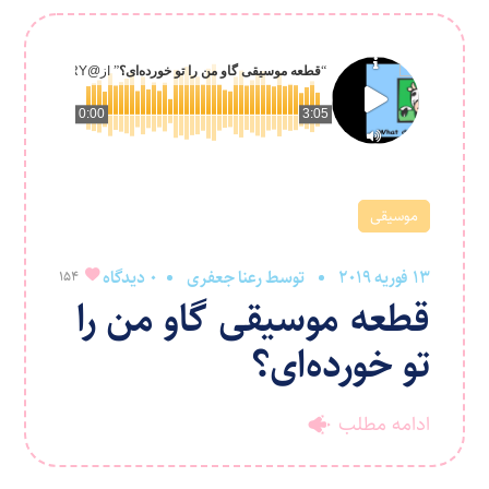
“
قطعه موسیقی گاو من را تو خورده‌ای؟
” از
@RANASTORY
0:00
3:05
موسیقی
13 فوریه 2019
توسط
رعنا جعفری
0 دیدگاه
154
قطعه موسیقی گاو من را
تو خورده‌ای؟
ادامه مطلب