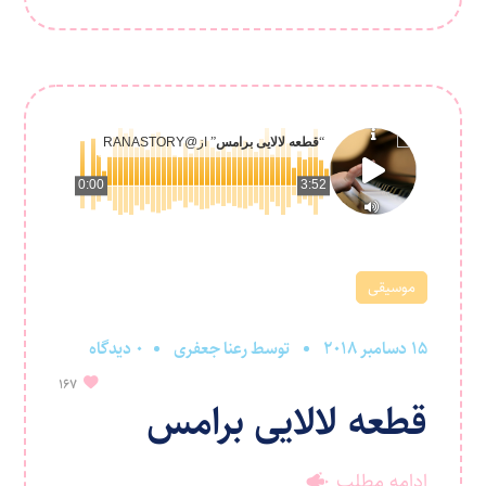
“
قطعه لالایی برامس
” از
@RANASTORY
0:00
3:52
موسیقی
15 دسامبر 2018
توسط
رعنا جعفری
0 دیدگاه
167
قطعه لالایی برامس
ادامه مطلب