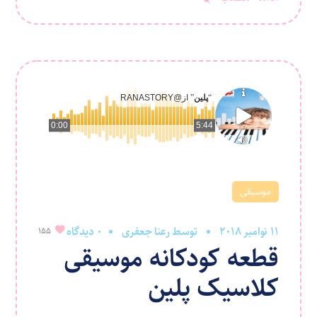
“
پلین
” از
@RANASTORY
0:00
5:44
موسیقی
11 نوامبر 2018
توسط
رعنا جعفری
0 دیدگاه
155
قطعه کودکانه موسیقی
کلاسیک پلین