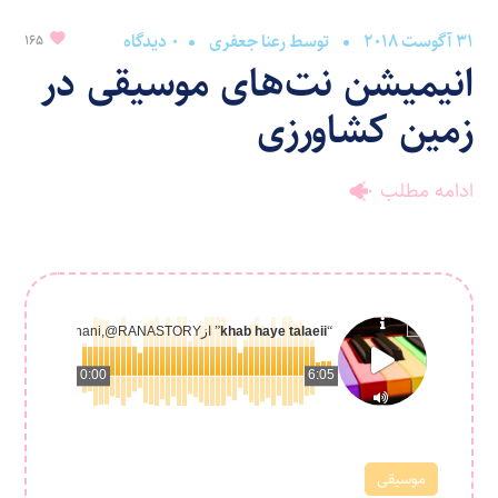
31 آگوست 2018
توسط
رعنا جعفری
0 دیدگاه
165
انیمیشن نت‌های موسیقی در
زمین کشاورزی
ادامه مطلب
“
khab haye talaeii
” از
 & shahrdad rohani,@RANASTORY
0:00
6:05
موسیقی