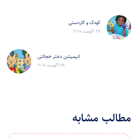
کودک و کاردستی
28 آگوست 2018
انیمیشن دختر خجالتی
28 آگوست 2018
مطالب مشابه