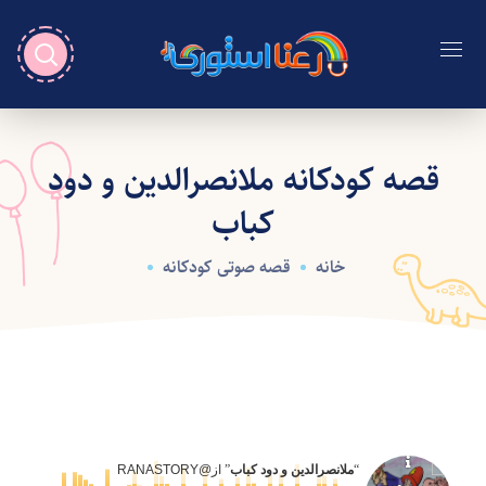
قصه کودکانه ملانصرالدین و دود
کباب
خانه
قصه صوتی کودکانه
“
ملانصرالدین و دود کباب
” از
@RANASTORY